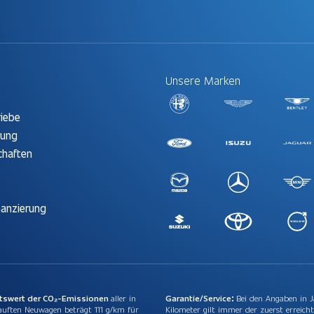
Unsere Marken
t
riebe
rung
chaften
nanzierung
ttswert der CO₂-Emissionen
aller in
Garantie/Service:
Bei den Angaben in 
auften Neuwagen beträgt 111 g/km für
Kilometer gilt immer der zuerst erreicht