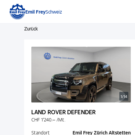
Emil Frey
Schweiz
Zurück
1/14
LAND ROVER DEFENDER
CHF 1'240.–
/Mt.
Standort
Emil Frey Zürich Altstetten