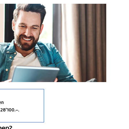
en
28'100.–.
hen?