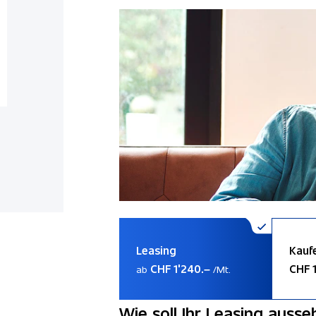
Leasing
Kauf
CHF 1'240.–
CHF 1
ab
/Mt.
Wie soll Ihr Leasing ausse