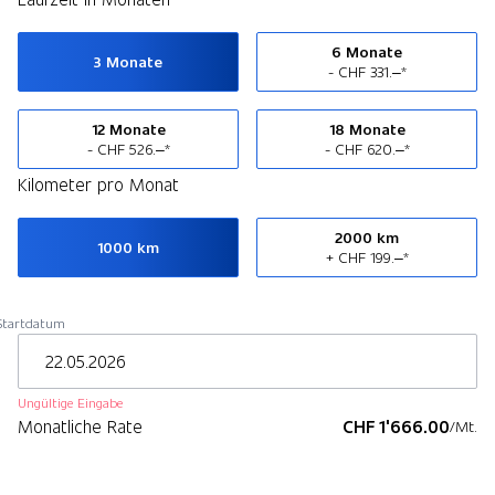
6 Monate
3 Monate
- CHF 331.–*
12 Monate
18 Monate
- CHF 526.–*
- CHF 620.–*
Kilometer pro Monat
2000 km
1000 km
+ CHF 199.–*
Startdatum
Ungültige Eingabe
Monatliche Rate
CHF 1'666.00
/Mt.
Weiter