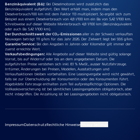
Benzinäquivalent (Bä):
Bei Dieselmotoren wird zusätzlich das
Benzinäquivalent aufgeführt. Den Wert erhält man, indem man den
Dieselverbrauch/100 km mit dem Faktor 113 multipliziert. So ergibt sich zum
Beispiel aus einem Dieselverbrauch von 4,8 l/100 km ein Ba von 5,42 1/100 km.
Schreibweise auf dieser Website Mix-Verbrauch 4,8 1/100 km (Benzinäquivalent
oder auch Ba 5,42 1/100 km).
Der Durchschnittswert der CO₂-Emissionen
aller in der Schweiz verkauften
Neuwagen beträgt 111 g/km für das Jahr 2026. Der Zielwert liegt bei 93.6 g/km.
Garantie/Service:
Bei den Angaben in Jahren oder Kilometer gilt immer der
zuerst erreichte Wert.
Verkaufsbedingungen:
Alle Angebote auf dieser Website sind gültig solange
Vorrat, bis auf Widerruf oder bis an dem angegebenen Datum. Die
aufgeführten Preise verstehen sich inkl. 8.1 % MwSt., ausser Nutzfahrzeuge.
Irrtümer, Änderungen bei Preisen, Modellen, Ausstattungen und
Verkaufsaktionen bleiben vorbehalten. Eine Leasingvergabe wird nicht gewährt,
falls sie zur Überschuldung der Konsumentin oder des Konsumenten führt.
Abgebildete Fahrzeuge enthalten zum Teil aufpreispflichtige Optionen. Die
Vollkaskoversicherung ist bei sämtlichen Leasingangeboten obligatorisch, aber
nicht inbegriffen. Die Anzahlung ist bei Leasingangeboten nicht obligatorisch.
Impressum
Datenschutz
Rechtliche Hinweise
Privacy Settings