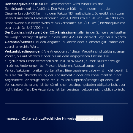
Benzinäquivalent (Bä):
Bei Dieselmotoren wird zusätzlich das
Benzinäquivalent aufgeführt. Den Wert erhält man, indem man den
Dieselverbrauch/100 km mit dem Faktor 113 multipliziert. So ergibt sich zum
Beispiel aus einem Dieselverbrauch von 4,8 l/100 km ein Ba von 5,42 1/100 km.
Schreibweise auf dieser Website Mix-Verbrauch 4,8 1/100 km (Benzinäquivalent
oder auch Ba 5,42 1/100 km).
Der Durchschnittswert der CO₂-Emissionen
aller in der Schweiz verkauften
Neuwagen beträgt 111 g/km für das Jahr 2026. Der Zielwert liegt bei 93.6 g/km.
Garantie/Service:
Bei den Angaben in Jahren oder Kilometer gilt immer der
zuerst erreichte Wert.
Verkaufsbedingungen:
Alle Angebote auf dieser Website sind gültig solange
Vorrat, bis auf Widerruf oder bis an dem angegebenen Datum. Die
aufgeführten Preise verstehen sich inkl. 8.1 % MwSt., ausser Nutzfahrzeuge.
Irrtümer, Änderungen bei Preisen, Modellen, Ausstattungen und
Verkaufsaktionen bleiben vorbehalten. Eine Leasingvergabe wird nicht gewährt,
falls sie zur Überschuldung der Konsumentin oder des Konsumenten führt.
Abgebildete Fahrzeuge enthalten zum Teil aufpreispflichtige Optionen. Die
Vollkaskoversicherung ist bei sämtlichen Leasingangeboten obligatorisch, aber
nicht inbegriffen. Die Anzahlung ist bei Leasingangeboten nicht obligatorisch.
Impressum
Datenschutz
Rechtliche Hinweise
Privacy Settings