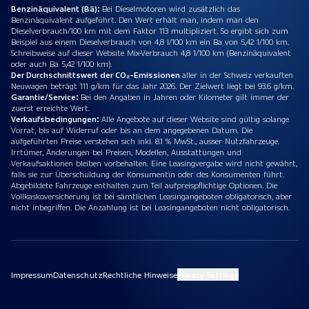
Benzinäquivalent (Bä):
Bei Dieselmotoren wird zusätzlich das
Benzinäquivalent aufgeführt. Den Wert erhält man, indem man den
Dieselverbrauch/100 km mit dem Faktor 113 multipliziert. So ergibt sich zum
Beispiel aus einem Dieselverbrauch von 4,8 l/100 km ein Ba von 5,42 1/100 km.
Schreibweise auf dieser Website Mix-Verbrauch 4,8 1/100 km (Benzinäquivalent
oder auch Ba 5,42 1/100 km).
Der Durchschnittswert der CO₂-Emissionen
aller in der Schweiz verkauften
Neuwagen beträgt 111 g/km für das Jahr 2026. Der Zielwert liegt bei 93.6 g/km.
Garantie/Service:
Bei den Angaben in Jahren oder Kilometer gilt immer der
zuerst erreichte Wert.
Verkaufsbedingungen:
Alle Angebote auf dieser Website sind gültig solange
Vorrat, bis auf Widerruf oder bis an dem angegebenen Datum. Die
aufgeführten Preise verstehen sich inkl. 8.1 % MwSt., ausser Nutzfahrzeuge.
Irrtümer, Änderungen bei Preisen, Modellen, Ausstattungen und
Verkaufsaktionen bleiben vorbehalten. Eine Leasingvergabe wird nicht gewährt,
falls sie zur Überschuldung der Konsumentin oder des Konsumenten führt.
Abgebildete Fahrzeuge enthalten zum Teil aufpreispflichtige Optionen. Die
Vollkaskoversicherung ist bei sämtlichen Leasingangeboten obligatorisch, aber
nicht inbegriffen. Die Anzahlung ist bei Leasingangeboten nicht obligatorisch.
Impressum
Datenschutz
Rechtliche Hinweise
Privacy Settings