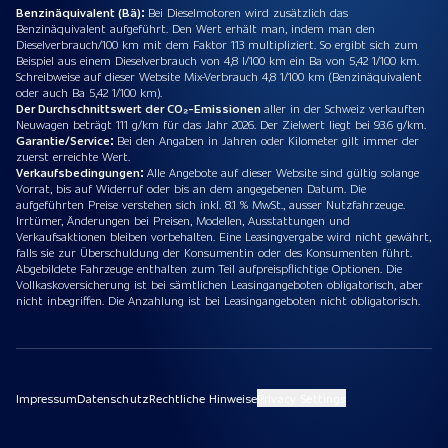
Benzinäquivalent (Bä):
Bei Dieselmotoren wird zusätzlich das
Benzinäquivalent aufgeführt. Den Wert erhält man, indem man den
Dieselverbrauch/100 km mit dem Faktor 113 multipliziert. So ergibt sich zum
Beispiel aus einem Dieselverbrauch von 4,8 l/100 km ein Ba von 5,42 1/100 km.
Schreibweise auf dieser Website Mix-Verbrauch 4,8 1/100 km (Benzinäquivalent
oder auch Ba 5,42 1/100 km).
Der Durchschnittswert der CO₂-Emissionen
aller in der Schweiz verkauften
Neuwagen beträgt 111 g/km für das Jahr 2026. Der Zielwert liegt bei 93.6 g/km.
Garantie/Service:
Bei den Angaben in Jahren oder Kilometer gilt immer der
zuerst erreichte Wert.
Verkaufsbedingungen:
Alle Angebote auf dieser Website sind gültig solange
Vorrat, bis auf Widerruf oder bis an dem angegebenen Datum. Die
aufgeführten Preise verstehen sich inkl. 8.1 % MwSt., ausser Nutzfahrzeuge.
Irrtümer, Änderungen bei Preisen, Modellen, Ausstattungen und
Verkaufsaktionen bleiben vorbehalten. Eine Leasingvergabe wird nicht gewährt,
falls sie zur Überschuldung der Konsumentin oder des Konsumenten führt.
Abgebildete Fahrzeuge enthalten zum Teil aufpreispflichtige Optionen. Die
Vollkaskoversicherung ist bei sämtlichen Leasingangeboten obligatorisch, aber
nicht inbegriffen. Die Anzahlung ist bei Leasingangeboten nicht obligatorisch.
Impressum
Datenschutz
Rechtliche Hinweise
Privacy Settings