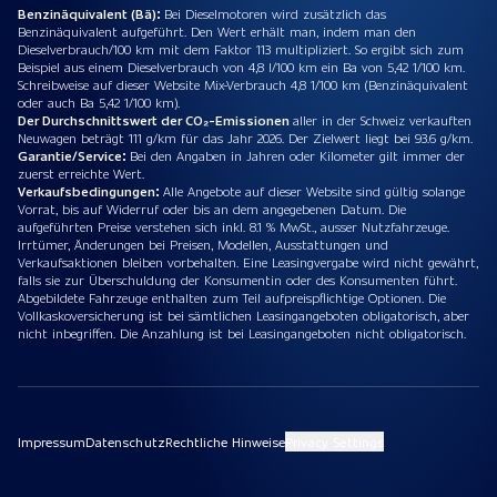
Benzinäquivalent (Bä):
Bei Dieselmotoren wird zusätzlich das
Benzinäquivalent aufgeführt. Den Wert erhält man, indem man den
Dieselverbrauch/100 km mit dem Faktor 113 multipliziert. So ergibt sich zum
Beispiel aus einem Dieselverbrauch von 4,8 l/100 km ein Ba von 5,42 1/100 km.
Schreibweise auf dieser Website Mix-Verbrauch 4,8 1/100 km (Benzinäquivalent
oder auch Ba 5,42 1/100 km).
Der Durchschnittswert der CO₂-Emissionen
aller in der Schweiz verkauften
Neuwagen beträgt 111 g/km für das Jahr 2026. Der Zielwert liegt bei 93.6 g/km.
Garantie/Service:
Bei den Angaben in Jahren oder Kilometer gilt immer der
zuerst erreichte Wert.
Verkaufsbedingungen:
Alle Angebote auf dieser Website sind gültig solange
Vorrat, bis auf Widerruf oder bis an dem angegebenen Datum. Die
aufgeführten Preise verstehen sich inkl. 8.1 % MwSt., ausser Nutzfahrzeuge.
Irrtümer, Änderungen bei Preisen, Modellen, Ausstattungen und
Verkaufsaktionen bleiben vorbehalten. Eine Leasingvergabe wird nicht gewährt,
falls sie zur Überschuldung der Konsumentin oder des Konsumenten führt.
Abgebildete Fahrzeuge enthalten zum Teil aufpreispflichtige Optionen. Die
Vollkaskoversicherung ist bei sämtlichen Leasingangeboten obligatorisch, aber
nicht inbegriffen. Die Anzahlung ist bei Leasingangeboten nicht obligatorisch.
Impressum
Datenschutz
Rechtliche Hinweise
Privacy Settings