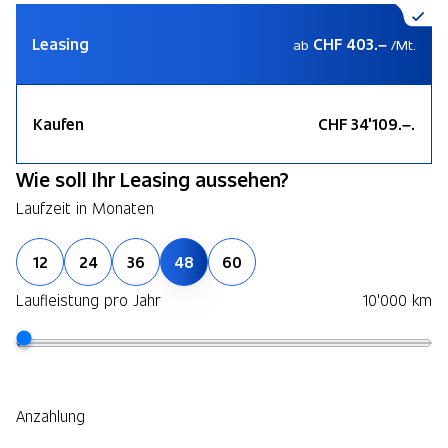
Leasing
CHF 403.–
ab
/Mt.
Kaufen
CHF 34'109.–.
Wie soll Ihr Leasing aussehen?
Laufzeit in Monaten
12
24
36
48
60
Laufleistung pro Jahr
10'000 km
Anzahlung