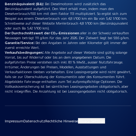
Benzinäquivalent (Bä):
Bei Dieselmotoren wird zusätzlich das
Benzinäquivalent aufgeführt. Den Wert erhält man, indem man den
Dieselverbrauch/100 km mit dem Faktor 113 multipliziert. So ergibt sich zum
Beispiel aus einem Dieselverbrauch von 4,8 l/100 km ein Ba von 5,42 1/100 km.
Schreibweise auf dieser Website Mix-Verbrauch 4,8 1/100 km (Benzinäquivalent
oder auch Ba 5,42 1/100 km).
Der Durchschnittswert der CO₂-Emissionen
aller in der Schweiz verkauften
Neuwagen beträgt 111 g/km für das Jahr 2026. Der Zielwert liegt bei 93.6 g/km.
Garantie/Service:
Bei den Angaben in Jahren oder Kilometer gilt immer der
zuerst erreichte Wert.
Verkaufsbedingungen:
Alle Angebote auf dieser Website sind gültig solange
Vorrat, bis auf Widerruf oder bis an dem angegebenen Datum. Die
aufgeführten Preise verstehen sich inkl. 8.1 % MwSt., ausser Nutzfahrzeuge.
Irrtümer, Änderungen bei Preisen, Modellen, Ausstattungen und
Verkaufsaktionen bleiben vorbehalten. Eine Leasingvergabe wird nicht gewährt,
falls sie zur Überschuldung der Konsumentin oder des Konsumenten führt.
Abgebildete Fahrzeuge enthalten zum Teil aufpreispflichtige Optionen. Die
Vollkaskoversicherung ist bei sämtlichen Leasingangeboten obligatorisch, aber
nicht inbegriffen. Die Anzahlung ist bei Leasingangeboten nicht obligatorisch.
Impressum
Datenschutz
Rechtliche Hinweise
Privacy Settings