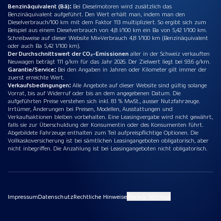
Benzinäquivalent (Bä):
Bei Dieselmotoren wird zusätzlich das
Benzinäquivalent aufgeführt. Den Wert erhält man, indem man den
Dieselverbrauch/100 km mit dem Faktor 113 multipliziert. So ergibt sich zum
Beispiel aus einem Dieselverbrauch von 4,8 l/100 km ein Ba von 5,42 1/100 km.
Schreibweise auf dieser Website Mix-Verbrauch 4,8 1/100 km (Benzinäquivalent
oder auch Ba 5,42 1/100 km).
Der Durchschnittswert der CO₂-Emissionen
aller in der Schweiz verkauften
Neuwagen beträgt 111 g/km für das Jahr 2026. Der Zielwert liegt bei 93.6 g/km.
Garantie/Service:
Bei den Angaben in Jahren oder Kilometer gilt immer der
zuerst erreichte Wert.
Verkaufsbedingungen:
Alle Angebote auf dieser Website sind gültig solange
Vorrat, bis auf Widerruf oder bis an dem angegebenen Datum. Die
aufgeführten Preise verstehen sich inkl. 8.1 % MwSt., ausser Nutzfahrzeuge.
Irrtümer, Änderungen bei Preisen, Modellen, Ausstattungen und
Verkaufsaktionen bleiben vorbehalten. Eine Leasingvergabe wird nicht gewährt,
falls sie zur Überschuldung der Konsumentin oder des Konsumenten führt.
Abgebildete Fahrzeuge enthalten zum Teil aufpreispflichtige Optionen. Die
Vollkaskoversicherung ist bei sämtlichen Leasingangeboten obligatorisch, aber
nicht inbegriffen. Die Anzahlung ist bei Leasingangeboten nicht obligatorisch.
Impressum
Datenschutz
Rechtliche Hinweise
Privacy Settings